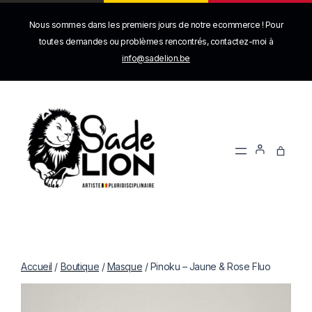
Nous sommes dans les premiers jours de notre ecommerce ! Pour
toutes demandes ou problèmes rencontrés, contactez-moi à
info@sadelion.be
Accueil
/
Boutique
/
Masque
/ Pinoku – Jaune & Rose Fluo