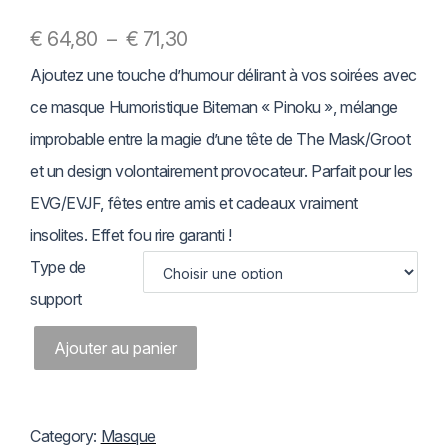
P
€
64,80
–
€
71,30
Ajoutez une touche d’humour délirant à vos soirées avec
l
ce masque Humoristique Biteman « Pinoku », mélange
a
improbable entre la magie d’une tête de The Mask/Groot
g
et un design volontairement provocateur. Parfait pour les
e
EVG/EVJF, fêtes entre amis et cadeaux vraiment
insolites. Effet fou rire garanti !
d
Type de
e
support
p
q
Ajouter au panier
r
u
i
a
Category:
Masque
x
n