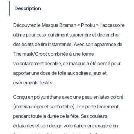
t
Description
i
:
Découvrez le Masque Biteman « Pinoku », l’accessoire
t
€
ultime pour ceux qui aiment surprendre et déclencher
é
des éclats de rire instantanés. Avec son apparence de
d
The mask/Groot combinée à une forme
e
6
volontairement décalée, ce masque a été pensé pour
P
4
apporter une dose de folie aux soirées, jeux et
i
,
évènements festifs.
n
8
o
Conçu en polyuréthane avec une peau en latex coloré
k
0
(matériau léger et confortable), il se porte facilement
u
pendant toute la durée de la fête. Ses couleurs
à
–
éclatantes et son design volontairement exagéré en
€
J