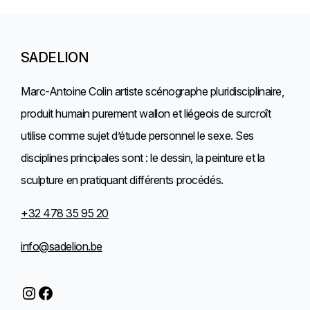
prix :
€ 51,85
à
SADELION
€ 58,35
Marc-Antoine Colin artiste scénographe pluridisciplinaire,
produit humain purement wallon et liégeois de surcroît
utilise comme sujet d’étude personnel le sexe. Ses
disciplines principales sont : le dessin, la peinture et la
sculpture en pratiquant différents procédés.
+32 478 35 95 20
info@sadelion.be
Instagram
Facebook