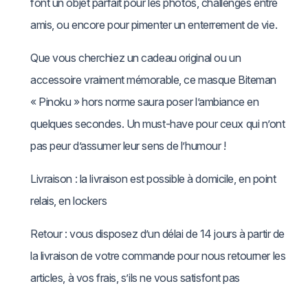
font un objet parfait pour les photos, challenges entre
a
amis, ou encore pour pimenter un enterrement de vie.
u
7
Que vous cherchiez un cadeau original ou un
n
1
accessoire vraiment mémorable, ce masque Biteman
e
,
« Pinoku » hors norme saura poser l’ambiance en
&
quelques secondes. Un must-have pour ceux qui n’ont
3
R
pas peur d’assumer leur sens de l’humour !
o
0
s
Livraison : la livraison est possible à domicile, en point
e
relais, en lockers
F
Retour : vous disposez d’un délai de 14 jours à partir de
l
la livraison de votre commande pour nous retourner les
u
articles, à vos frais, s’ils ne vous satisfont pas
o