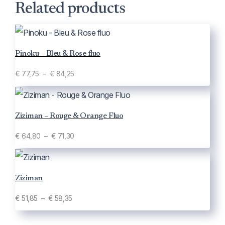
Related products
Pinoku – Bleu & Rose fluo
Plage
€
77,75
–
€
84,25
de
prix :
€ 77,75
Ziziman – Rouge & Orange Fluo
à
Plage
€
64,80
–
€
71,30
€ 84,25
de
prix :
€ 64,80
Ziziman
à
Plage
€
51,85
–
€
58,35
€ 71,30
de