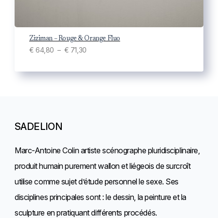
5
à
€
Ziziman – Rouge & Orange Fluo
P
€
64,80
–
€
71,30
l
5
a
8
g
,
e
3
d
5
SADELION
e
p
Marc-Antoine Colin artiste scénographe pluridisciplinaire,
r
produit humain purement wallon et liégeois de surcroît
i
utilise comme sujet d’étude personnel le sexe. Ses
x
disciplines principales sont : le dessin, la peinture et la
sculpture en pratiquant différents procédés.
: