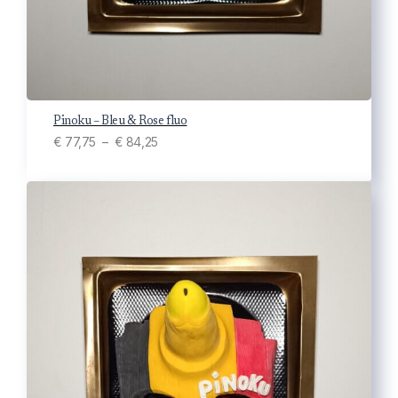
Pinoku – Bleu & Rose fluo
P
€
77,75
–
€
84,25
l
a
g
e
d
e
p
r
i
x