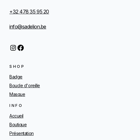
€
+32 478 35 95 20
6
info@sadelion.be
4
,
Instagram
Facebook
8
0
SHOP
à
€
Badge
Boucle d'oreille
7
Masque
1
INFO
,
Accueil
3
Boutique
0
Présentation