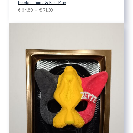
€
Pinoku – Jaune & Rose Fluo
P
€
64,80
–
€
71,30
l
8
a
4
g
,
e
2
d
5
e
p
r
i
x
:
€